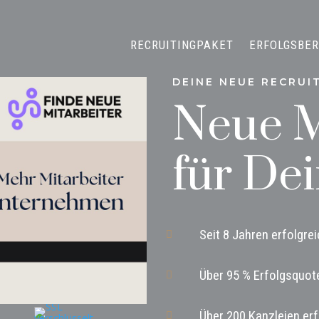
RECRUITINGPAKET
ERFOLGSBER
DEINE NEUE RECRUI
Neue M
für Dei
Seit 8 Jahren erfolgre

Über 95 % Erfolgsquot

Über 200 Kanzleien erf
