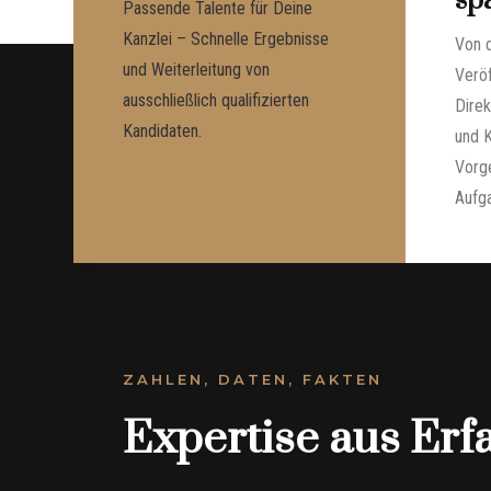
sp
Passende Talente für Deine
Kanzlei – Schnelle Ergebnisse
Von d
und Weiterleitung von
Veröf
ausschließlich qualifizierten
Dire
Kandidaten.
und K
Vorge
Aufga
ZAHLEN, DATEN, FAKTEN
Expertise aus Erf